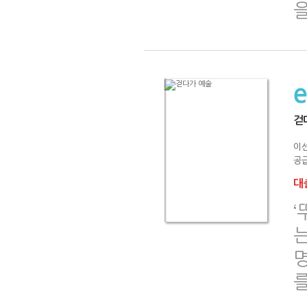
걷
이
공급
대출
‘
는
를
..