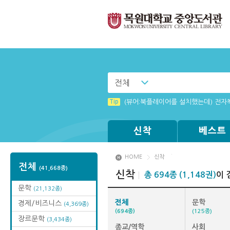
전체
Tip
(뷰어:북플레이어를 설치했는데) 전자
신착
베스트
HOME
신착
전체
(41,668종)
신착
총 694종 (1,148권)
이 
문학
(21,132종)
전체
문학
경제/비즈니스
(4,369종)
(694종)
(125종)
장르문학
(3,434종)
종교/역학
사회