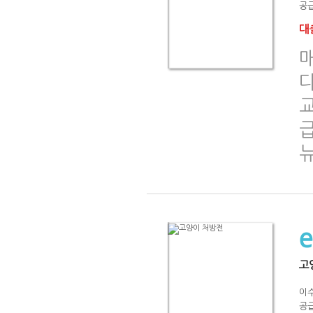
공급
대출
다
급
고
이
공급