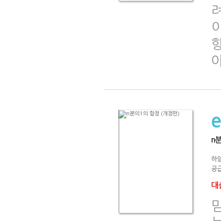
야
n
하
공급
대출