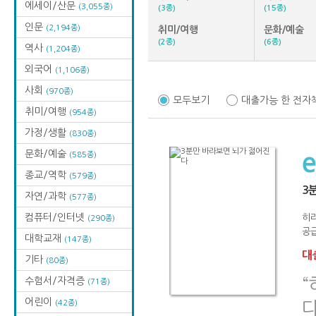
에세이/산문
(3,055종)
(3종)
(15종)
인문
(2,194종)
취미/여행
문화/예술
(2종)
(6종)
역사
(1,204종)
외국어
(1,106종)
사회
(970종)
모두보기
대출가능 한 전자
취미/여행
(954종)
가정/생활
(830종)
문화/예술
(585종)
종교/역학
(579종)
3
자연/과학
(577종)
컴퓨터/인터넷
히
(290종)
공급
대학교재
(147종)
대출
기타
(80종)
“
수험서/자격증
(71종)
어린이
(42종)
다