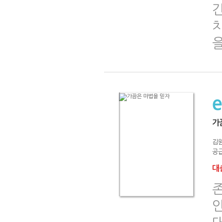
을
가
김
공급
대출