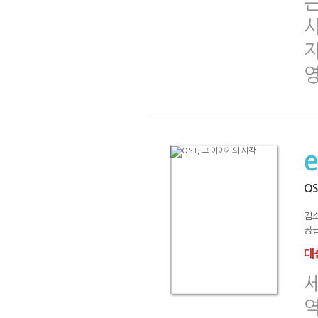
자
OS
김
공급
대출