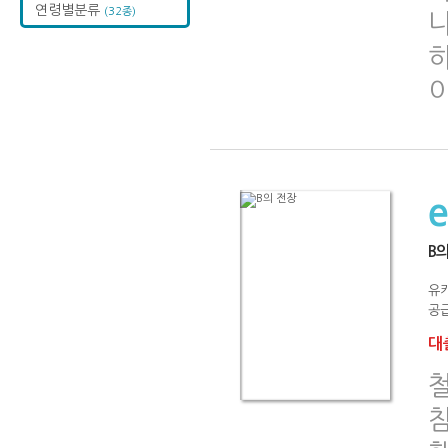
연령별분류
(32종)
하
B
유
공급
대출
철