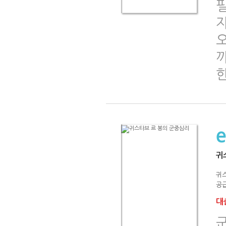
필
자
귀
귀스
공급
대출