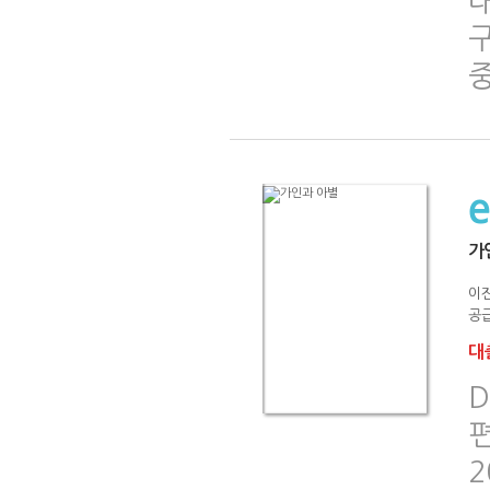
중
가
이
공급
대출
D