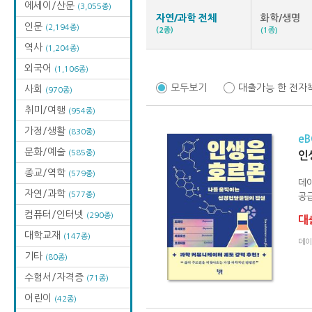
에세이/산문
(3,055종)
자연/과학 전체
화학/생명
인문
(2,194종)
(2종)
(1종)
역사
(1,204종)
외국어
(1,106종)
모두보기
대출가능 한 전자
사회
(970종)
취미/여행
(954종)
가정/생활
(830종)
e
문화/예술
(585종)
인
종교/역학
(579종)
데이
자연/과학
(577종)
공급
컴퓨터/인터넷
(290종)
대출
대학교재
(147종)
데이
기타
(80종)
수험서/자격증
(71종)
어린이
(42종)