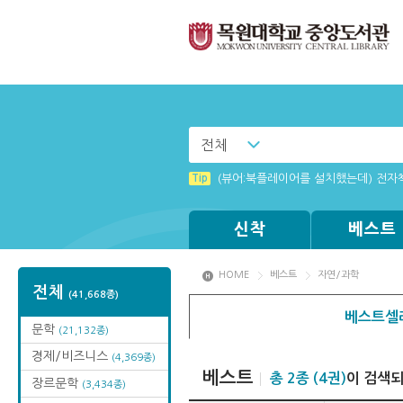
전체
Tip
(뷰어:북플레이어를 설치했는데) 전자
신착
베스트
HOME
베스트
자연/과학
전체
(41,668종)
베스트셀
문학
(21,132종)
경제/비즈니스
(4,369종)
베스트
총 2종 (4권)
이 검색
장르문학
(3,434종)