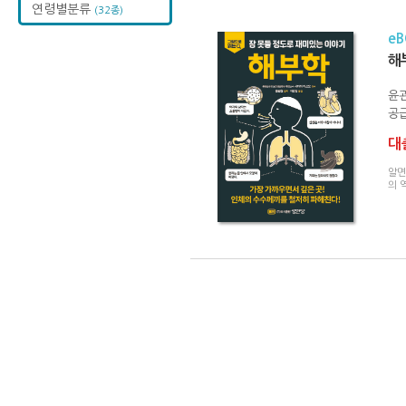
연령별분류
(32종)
e
해
윤관
공급
대출
알면
의 