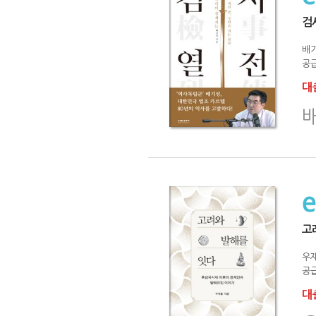
검
배
공급
대출
고
우
공급
대출