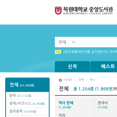
전체
Tip
(뷰어:북플레이어를 설치했는데) 전자
신착
베스트
HOME
전체
역사
전체
(41,668종)
전체
총 1,204종 (1,868권)
문학
(21,132종)
역사 전체
한국사
경제/비즈니스
(4,369종)
(1,204종)
(370종)
장르문학
(3,434종)
지리