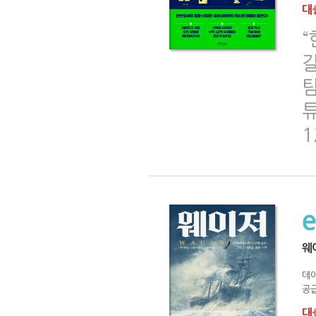
대출
“
튜
1
웨
데이
공급
대출