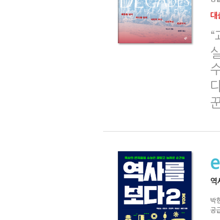
대출
다
꾼
역
박현
공급