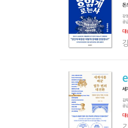
돈
강
공급
대출
세
김
공급
대출