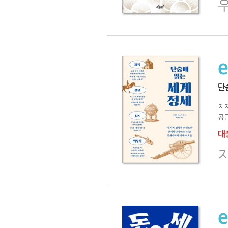
단
지
공급
대출