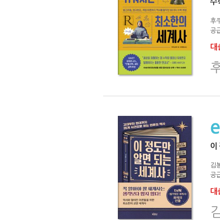
수
후
공급
대출
이
김
공급
대출