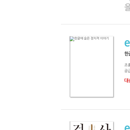
한
조
공급
대출