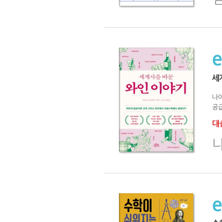
세
나
공급
대출