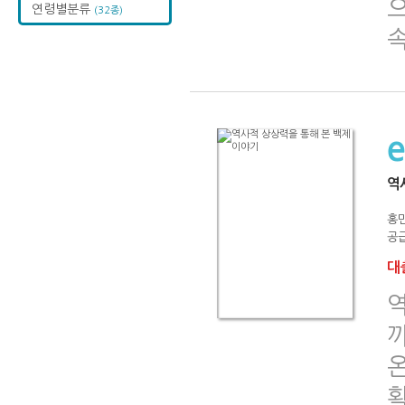
연령별분류
(32종)
속
역
홍
공급
대출
까