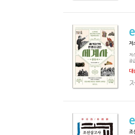
저
저
공급
대출
조