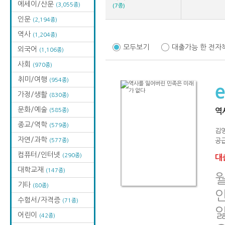
에세이/산문
(3,055종)
(7종)
인문
(2,194종)
역사
(1,204종)
모두보기
대출가능 한 전자
외국어
(1,106종)
사회
(970종)
취미/여행
(954종)
가정/생활
(830종)
문화/예술
(585종)
역
종교/역학
(579종)
김
자연/과학
(577종)
공급
컴퓨터/인터넷
(290종)
대출
대학교재
(147종)
기타
(80종)
수험서/자격증
(71종)
어린이
(42종)