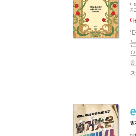
나탈
공급
대출
벌
tv