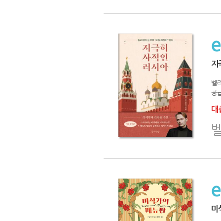
지
벨
공급
대출
미