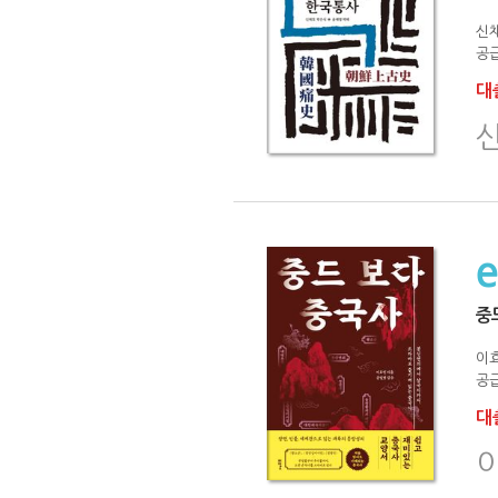
신
공급
대출
중
이
공급
대출