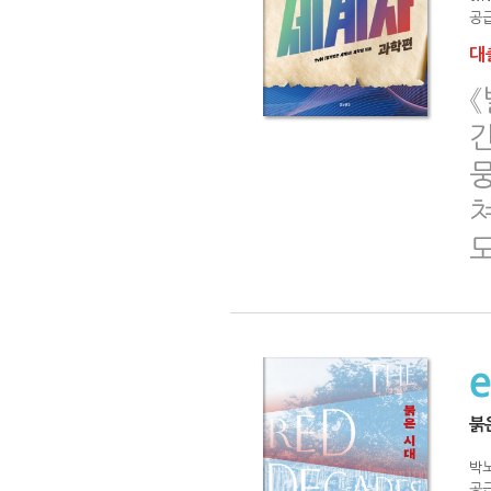
공급
대출
《
도
붉
박노
공급