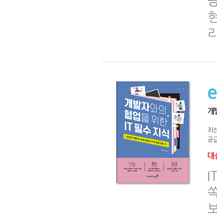
공
개
최
공급
대출
I
쏙
보