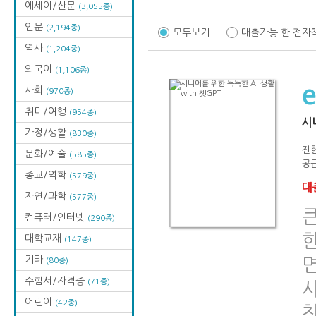
에세이/산문
(3,055종)
인문
(2,194종)
모두보기
대출가능 한 전자
역사
(1,204종)
외국어
(1,106종)
사회
(970종)
취미/여행
(954종)
시니
가정/생활
(830종)
진현
문화/예술
(585종)
공급
종교/역학
(579종)
대출
자연/과학
(577종)
컴퓨터/인터넷
(290종)
한
대학교재
(147종)
기타
(80종)
수험서/자격증
(71종)
어린이
(42종)