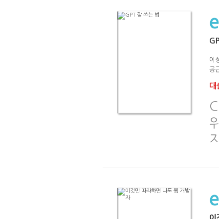
GP
이
공급
대출
C
지
이