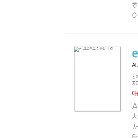
하
A
심
공급
대출
서
서
템