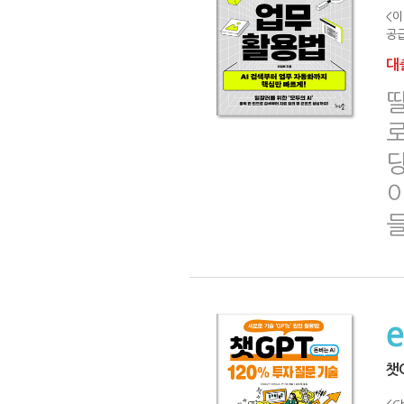
<이
공급
대출
로
당
이
챗