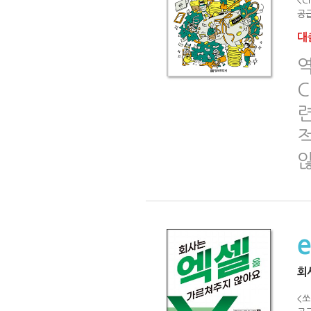
<C
공급
대출
C
련
회
<쏘