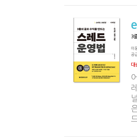
3
이
공급
대출
어