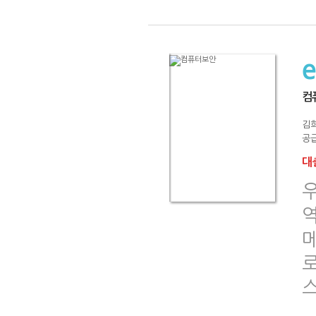
컴
김희
공급
대출
로
스