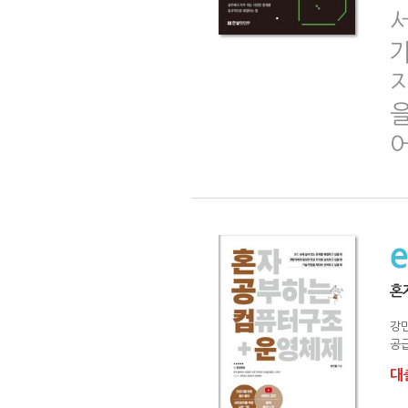
가
을
혼
강
공급
대출