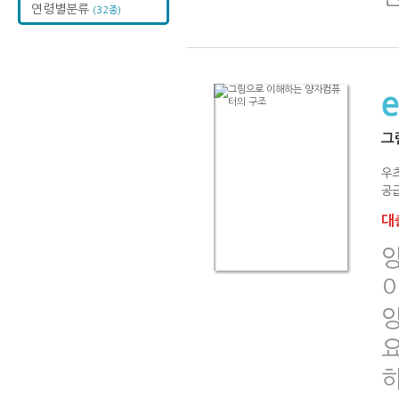
연령별분류
(32종)
그
우
공급
대출
요