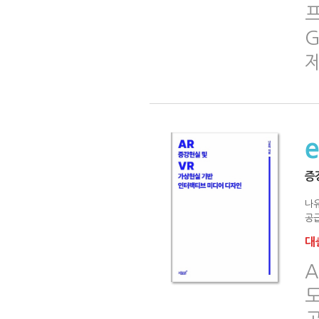
G
제
증
나
공급
대출
A