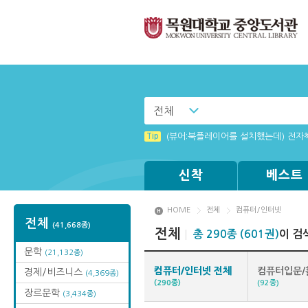
전체
Tip
(뷰어:북플레이어를 설치했는데) 전자
신착
베스트
HOME
전체
컴퓨터/인터넷
전체
(41,668종)
전체
총 290종 (601권)
이 검
문학
(21,132종)
컴퓨터/인터넷 전체
컴퓨터입문/
경제/비즈니스
(4,369종)
(290종)
(92종)
장르문학
(3,434종)