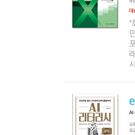
공급
대출
“
만
포
A
김
공급