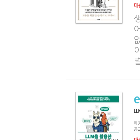
대출
생
없
별
L
허
공급
대출