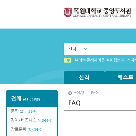
전체
Tip
(뷰어:북플레이어를 설치했는데) 전자
신착
베스트
HOME
FAQ
전체
(41,668종)
FAQ
문학
(21,132종)
경제/비즈니스
(4,369종)
장르문학
(3,434종)