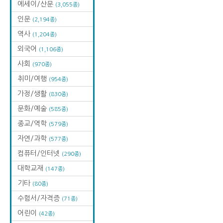
에세이/산문
(3,055종)
인문
(2,194종)
역사
(1,204종)
외국어
(1,106종)
사회
(970종)
취미/여행
(954종)
가정/생활
(830종)
문화/예술
(585종)
종교/역학
(579종)
자연/과학
(577종)
컴퓨터/인터넷
(290종)
대학교재
(147종)
기타
(80종)
수험서/자격증
(71종)
어린이
(42종)