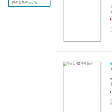
연령별분류
(32종)