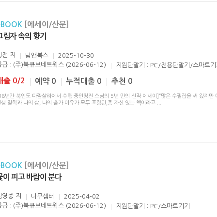
eBOOK
[에세이/산문]
그림자 속의 향기
청전
저
담앤북스
2025-10-30
공급 : (주)북큐브네트웍스 (2026-06-12)
지원단말기 : PC/전용단말기/스마트
대출 0/2
예약 0
누적대출 0
추천 0
[38년간 북인도 다람살라에서 수행 중인청전 스님의 5년 만의 신작 에세이]“많은 수필집을 써 왔지만
생 철학과 나의 삶, 나의 출가 이유가 모두 포함된,좀 자신 있는 책이라고
...
eBOOK
[에세이/산문]
꽃이 피고 바람이 분다
김영중
저
나무샘터
2025-04-02
공급 : (주)북큐브네트웍스 (2026-06-12)
지원단말기 : PC/스마트기기