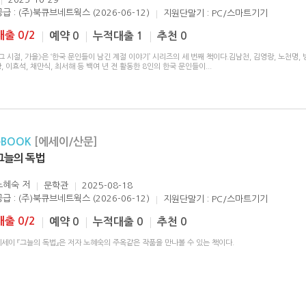
공급 : (주)북큐브네트웍스 (2026-06-12)
지원단말기 : PC/스마트기기
대출 0/2
예약 0
누적대출 1
추천 0
그 시절, 가을》은 ‘한국 문인들이 남긴 계절 이야기’ 시리즈의 세 번째 책이다.김남천, 김영랑, 노천명, 
, 이효석, 채만식, 최서해 등 백여 년 전 활동한 8인의 한국 문인들이
...
eBOOK
[에세이/산문]
그늘의 독법
노혜숙
저
문학관
2025-08-18
공급 : (주)북큐브네트웍스 (2026-06-12)
지원단말기 : PC/스마트기기
대출 0/2
예약 0
누적대출 0
추천 0
세이 『그늘의 독법』은 저자 노혜숙의 주옥같은 작품을 만나볼 수 있는 책이다.