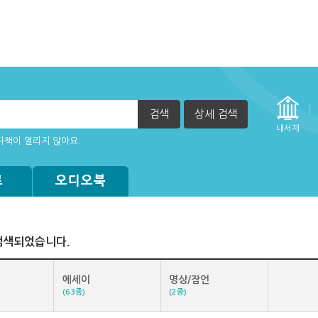
검색
상세 검색
내서재
자책이 열리지 않아요.
트
오디오북
검색되었습니다.
에세이
명상/잠언
(63종)
(2종)