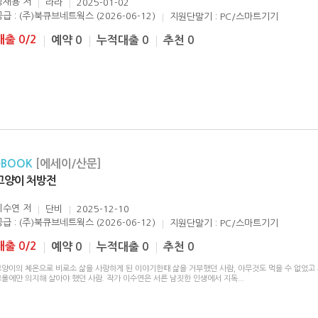
장재용
저
라라
2025-01-02
공급 : (주)북큐브네트웍스 (2026-06-12)
지원단말기 : PC/스마트기기
대출 0/2
예약 0
누적대출 0
추천 0
eBOOK
[에세이/산문]
고양이 처방전
이수연
저
단비
2025-12-10
공급 : (주)북큐브네트웍스 (2026-06-12)
지원단말기 : PC/스마트기기
대출 0/2
예약 0
누적대출 0
추천 0
고양이의 체온으로 비로소 삶을 사랑하게 된 이야기한때 삶을 거부했던 사람, 아무것도 먹을 수 없었고
코올에만 의지해 살아야 했던 사람. 작가 이수연은 서른 남짓한 인생에서 지독
...