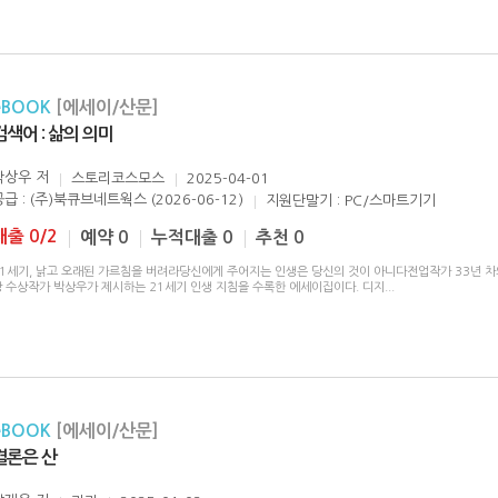
eBOOK
[에세이/산문]
검색어 : 삶의 의미
박상우
저
스토리코스모스
2025-04-01
공급 : (주)북큐브네트웍스 (2026-06-12)
지원단말기 : PC/스마트기기
대출 0/2
예약 0
누적대출 0
추천 0
21세기, 낡고 오래된 가르침을 버려라당신에게 주어지는 인생은 당신의 것이 아니다전업작가 33년 
상 수상작가 박상우가 제시하는 21세기 인생 지침을 수록한 에세이집이다. 디지
...
eBOOK
[에세이/산문]
결론은 산