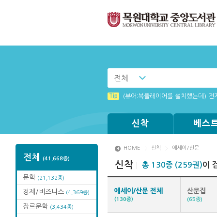
전체
Tip
(뷰어:북플레이어를 설치했는데) 전
신착
베스
HOME
신착
에세이/산문
전체
(41,668종)
신착
총 130종 (259권)
이 
문학
(21,132종)
에세이/산문 전체
산문집
경제/비즈니스
(4,369종)
(130종)
(65종)
장르문학
(3,434종)