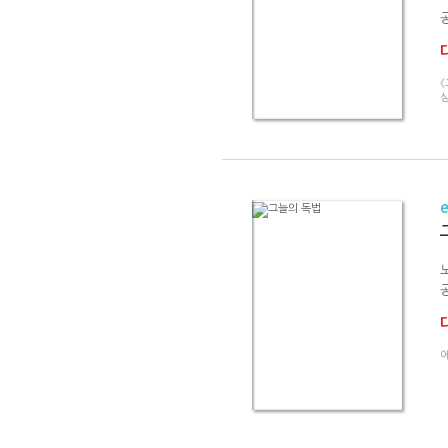
《
상
에