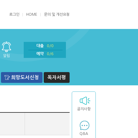
로그인
HOME
문의 및 개선요청
대출
0/0
예약
0/6
알림
희망도서신청
독자서평
공지사항
Q&A