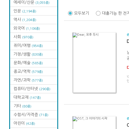
에세이/산문
(3,055종)
인문
(2,194종)
모두보기
대출가능 한 전
역사
(1,204종)
외국어
(1,106종)
사회
(970종)
취미/여행
(954종)
가정/생활
(830종)
문화/예술
(585종)
종교/역학
(579종)
‘
자연/과학
(577종)
컴퓨터/인터넷
(290종)
대학교재
(147종)
기타
(80종)
수험서/자격증
(71종)
어린이
(42종)