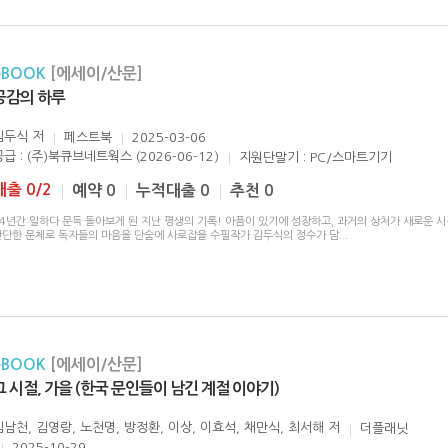
eBOOK
[에세이/산문]
공감의 하루
김두식
저
페스트북
2025-03-06
공급 : (주)북큐브네트웍스 (2026-06-12)
지원단말기 : PC/스마트기기
대출 0/2
예약 0
누적대출 0
추천 0
4년간 일하다 문득 돌아보게 된 지난 평생의 기록! 아픔이 있기에 성장하고, 과거의 상처가 새로운 시
단단한 문체로 독자들의 마음을 단숨에 사로잡을 수필작가 김두식의 정수가 담
...
eBOOK
[에세이/산문]
그 시절, 가을 (한국 문인들이 남긴 계절 이야기)
김남천, 김영랑, 노천명, 방정환, 이상, 이효석, 채만식, 최서해
저
더플래닛
2025-10-29