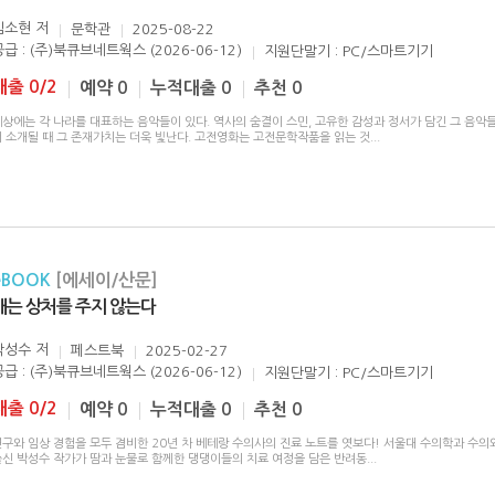
김소현
저
문학관
2025-08-22
공급 : (주)북큐브네트웍스 (2026-06-12)
지원단말기 : PC/스마트기기
대출 0/2
예약 0
누적대출 0
추천 0
세상에는 각 나라를 대표하는 음악들이 있다. 역사의 숨결이 스민, 고유한 감성과 정서가 담긴 그 음악
서 소개될 때 그 존재가치는 더욱 빛난다. 고전영화는 고전문학작품을 읽는 것
...
eBOOK
[에세이/산문]
개는 상처를 주지 않는다
박성수
저
페스트북
2025-02-27
공급 : (주)북큐브네트웍스 (2026-06-12)
지원단말기 : PC/스마트기기
대출 0/2
예약 0
누적대출 0
추천 0
연구와 임상 경험을 모두 겸비한 20년 차 베테랑 수의사의 진료 노트를 엿보다! 서울대 수의학과 수의
출신 박성수 작가가 땀과 눈물로 함께한 댕댕이들의 치료 여정을 담은 반려동
...