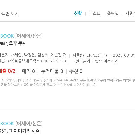
신착
베스트
출판일
서명
자책만 보기
eBOOK
[에세이/산문]
Dear, 오후 두시
남은지, 서세연, 박정은, 김성희, 여일진
저
퍼플쉽(PURPLESHIP)
2025-03-3
공급 : (주)북큐브네트웍스 (2026-06-12)
지원단말기 : PC/스마트기기
대출 0/2
예약 0
누적대출 0
추천 0
디어, 오후 두시’지금 삶이 힘든 당신에게 들려주고픈, 순간이 주는 행복을 오롯이 받아들이는 방법에 
인생을 살다보면 방향성을 상실한채 홀로 어두운 터널을 걸어가야 하는 순
...
eBOOK
[에세이/산문]
OST, 그 이야기의 시작